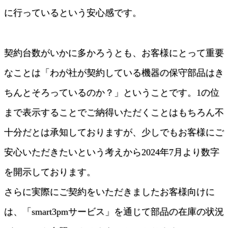
IBM Lenovo 第三者保守
に行っているという安心感です。
EOSL/EOL検索
EMC
契約台数がいかに多かろうとも、お客様にとって重要
Dell PowerEdge
HPEストレージ
なことは「わが社が契約している機器の保守部品はき
HPEスイッチ
ちんとそろっているのか？」ということです。1の位
HPEサーバー
Oracleサーバー
まで表示することでご納得いただくことはもちろん不
Ciscoルータ
十分だとは承知しておりますが、少しでもお客様にご
Cisco Catalyst
Ciscoワイヤレス
安心いただきたいという考えから2024年7月より数字
Ciscoファイアウォール
を開示しております。
Cisco UCSサーバー
Juniper EX・QFX
さらに実際にご契約をいただきましたお客様向けに
Juniper MX,ERXルータ
Juniper SRX・SSG
は、「smart3pmサービス」を通じて部品の在庫の状況
Allied Telesis、YAMAHA、Fortinet