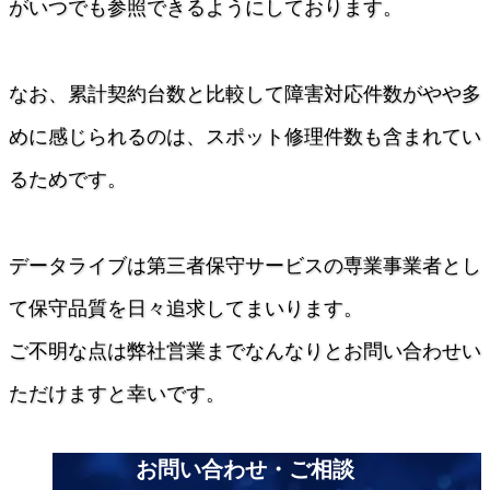
がいつでも参照できるようにしております。
Fujitsu
IBM Lenovoサーバー
NEC
なお、累計契約台数と比較して障害対応件数がやや多
Hitachi
サービス
めに感じられるのは、スポット修理件数も含まれてい
第三者保守
るためです。
データセンター撤去/買取
データライブの強み
データライブは第三者保守サービスの専業事業者とし
データライブの保守品質
国内最大の保守パーツ備蓄量
て保守品質を日々追求してまいります。
導入事例
ご不明な点は弊社営業までなんなりとお問い合わせい
セキュアIT機器適正処分(ITAD)
データライブの考えるセキュリティ
ただけますと幸いです。
企業情報
会社概要
お問い合わせ・ご相談
企業理念