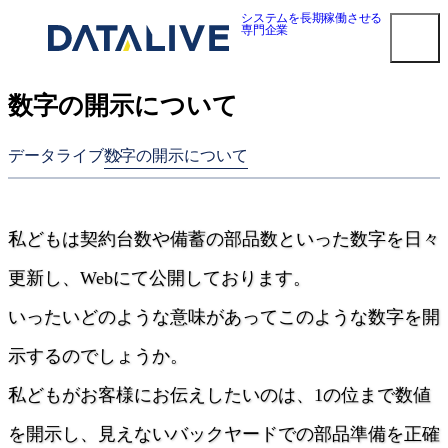
内
システムを長期稼働させる
専門企業
容
を
ス
数字の開示について
キ
smart3pm ログイン
ッ
プ
対応メーカー
データライブ
数字の開示について
Dell EMC 第三者保守
HPE 第三者保守
私どもは契約台数や備蓄の部品数といった数字を日々
NetApp 第三者保守
Oracle第三者保守
更新し、Webにて公開しております。
Cisco 第三者保守
いったいどのような意味があってこのような数字を開
F5 BIG-IP 第三者保守
Brocade 第三者保守
示するのでしょうか。
Juniper 第三者保守
NEC 第三者保守
私どもがお客様にお伝えしたいのは、1の位まで数値
Fujitsu 第三者保守
を開示し、見えないバックヤードでの部品準備を正確
Hitachi 第三者保守