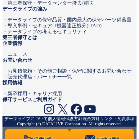
第三者保守
データセンター撤去/買取
データライブの強み
データライブの保守品質
国内最大の保守パーツ備蓄量
導入事例
セキュアIT機器適正処分(ITAD)
データライブの考えるセキュリティ
第三者保守とは
企業情報
ニュース
お問い合わせ
お見積依頼
その他ご相談・保守に関するお問い合わせ
販売代理店・パートナー一覧
採用情報
新卒採用
キャリア採用
保守サービスご利用ガイド
Instagram
X
Facebook
YouTube
データライブについて
個人情報保護方針
統合方針
リンク・免責事項
Copyright (c) DATALIVE Corporation. All rights reserved.