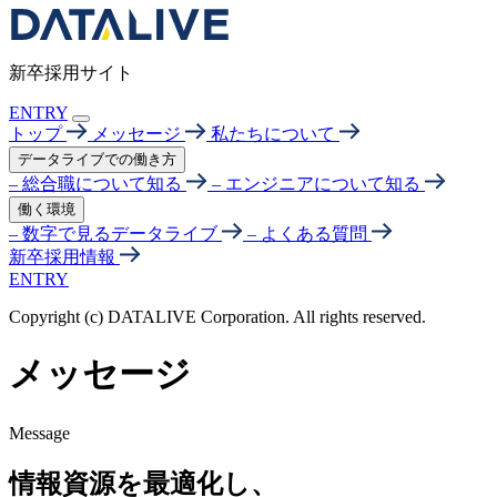
内
容
を
新卒採用サイト
ス
キ
ENTRY
トップ
メッセージ
私たちについて
ッ
プ
データライブでの働き方
– 総合職について知る
– エンジニアについて知る
働く環境
– 数字で見るデータライブ
– よくある質問
新卒採用情報
ENTRY
Copyright (c) DATALIVE Corporation. All rights reserved.
メッセージ
Message
情報資源を最適化し、