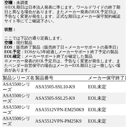
空欄
：未調査
IBM Lenovo 第三者保守
※EOL期日は日本法人発表に準じます。ワールドワイドの終了期
日と異なる場合があります。またメーカー発表のEOL予定日は、
EOSL/EOL検索
予告なく変更が発生します。正式な期日はメーカー保守契約確認
サイト等にてご確認下さい。
EMC
状態：
Dell PowerEdge
ここでは下記の通り定義します。
HPEストレージ
空欄
：現行製品
HPEスイッチ
EOS
：販売終了製品（販売終了日＝メーカーサポートの基準日）
EOL予定
：EOSから5年経過しメーカーサポート終了予定の製品
HPEサーバー
EOL確定
：メーカーサポート終了が確定した製品
Oracleサーバー
※メーカー発表のEOL予定月は、予告なく変更が発生します。ま
たベンダー自営保守の場合はメーカーEOL期日とは一致しない場
Ciscoルータ
合があります。
Cisco Catalyst
製品シリーズ名
製品番号
メーカー保守終了
Ciscoワイヤレス
ASA5500シリ
ASA5505-SSL10-K9
EOL未定
Ciscoファイアウォール
ーズ
ASA5500シリ
Cisco UCSサーバー
ASA5505-SSL25-K9
EOL未定
ーズ
Juniper EX・QFX
ASA5500シリ
ASA5512VPN-EM250K9
EOL未定
Juniper MX,ERXルータ
ーズ
Juniper SRX・SSG
ASA5500シリ
ASA5512VPN-PM25K9
EOL未定
ーズ
Allied Telesis、YAMAHA、Fortinet