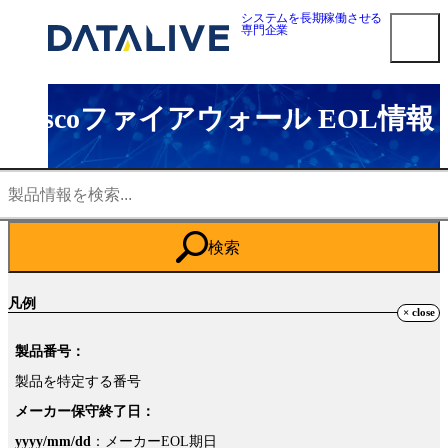
内
システムを長期稼働させる
専門企業
容
を
ス
キ
smart3pm ログイン
Ciscoファイアウォール EOL情報
ッ
プ
対応メーカー
Dell EMC 第三者保守
HPE 第三者保守
NetApp 第三者保守
検索
Oracle第三者保守
Cisco 第三者保守
凡例
F5 BIG-IP 第三者保守
Brocade 第三者保守
製品番号：
Juniper 第三者保守
製品を特定する番号
NEC 第三者保守
メーカー保守終了日：
Fujitsu 第三者保守
Hitachi 第三者保守
yyyy/mm/dd
：メーカーEOL期日