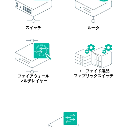
IBM Lenovo 第三者保守
EOSL/EOL検索
EMC
スイッチ
ルータ
Dell PowerEdge
HPEストレージ
HPEスイッチ
HPEサーバー
Oracleサーバー
Ciscoルータ
ユニファイド製品
Cisco Catalyst
ファブリックスイッチ
ファイアウォール
マルチレイヤー
Ciscoワイヤレス
Ciscoファイアウォール
スイッチ
ルータ
Cisco UCSサーバー
Juniper EX・QFX
ファイアウォール
ユニファイド製品
Juniper MX,ERXルータ
Juniper SRX・SSG
Allied Telesis、YAMAHA、Fortinet