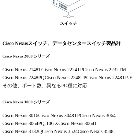
Fujitsu
IBM Lenovoサーバー
NEC
スイッチ
Hitachi
サービス
Cisco Nexusスイッチ、データセンタースイッチ製品群
第三者保守
データセンター撤去/買取
Cisco Nexus 2000 シリーズ
データライブの強み
Cisco Nexus 2148T
Cisco Nexus 2224TP
Cisco Nexus 2232TM
データライブの保守品質
Cisco Nexus 2248PQ
Cisco Nexus 2248TP
Cisco Nexus 2248TP-E
国内最大の保守パーツ備蓄量
その他、ポート数、異なるI/O種に対応
導入事例
セキュアIT機器適正処分(ITAD)
Cisco Nexus 3000 シリーズ
データライブの考えるセキュリティ
企業情報
Cisco Nexus 3016
Cisco Nexus 3048TP
Cisco Nexus 3064
Cisco Nexus 3064PQ-10GX
Cisco Nexus 3064T
会社概要
Cisco Nexus 3132Q
Cisco Nexus 3524
Cisco Nexus 3548
企業理念