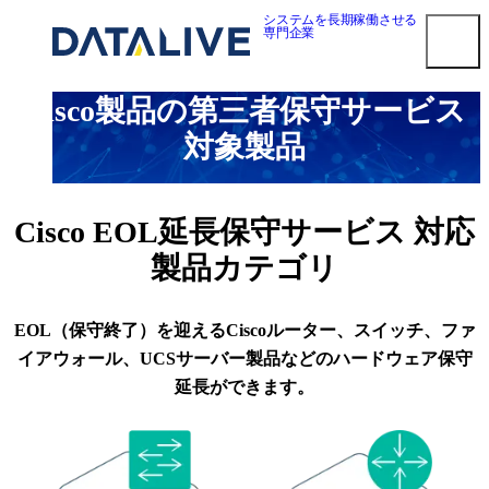
内
システムを長期稼働させる
専門企業
容
を
ス
Cisco製品の第三者保守サービス
キ
smart3pm ログイン
ッ
対象製品
プ
対応メーカー
Dell EMC 第三者保守
Cisco EOL延長保守サービス 対応
HPE 第三者保守
製品カテゴリ
NetApp 第三者保守
Oracle第三者保守
Cisco 第三者保守
EOL（保守終了）を迎えるCiscoルーター、スイッチ、ファ
F5 BIG-IP 第三者保守
イアウォール、UCSサーバー製品などのハードウェア保守
Brocade 第三者保守
延長ができます。
Juniper 第三者保守
NEC 第三者保守
Fujitsu 第三者保守
Hitachi 第三者保守