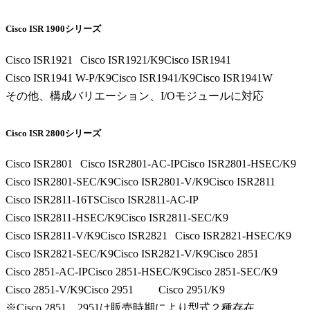
Cisco ISR 1900シリーズ
Cisco ISR1921
Cisco ISR1921/K9
Cisco ISR1941
Cisco ISR1941 W-P/K9
Cisco ISR1941/K9
Cisco ISR1941W
その他、構成バリエーション、I/Oモジュールに対応
Cisco ISR 2800シリーズ
Cisco ISR2801
Cisco ISR2801-AC-IP
Cisco ISR2801-HSEC/K9
Cisco ISR2801-SEC/K9
Cisco ISR2801-V/K9
Cisco ISR2811
Cisco ISR2811-16TS
Cisco ISR2811-AC-IP
Cisco ISR2811-HSEC/K9
Cisco ISR2811-SEC/K9
Cisco ISR2811-V/K9
Cisco ISR2821
Cisco ISR2821-HSEC/K9
Cisco ISR2821-SEC/K9
Cisco ISR2821-V/K9
Cisco 2851
Cisco 2851-AC-IP
Cisco 2851-HSEC/K9
Cisco 2851-SEC/K9
Cisco 2851-V/K9
Cisco 2951
Cisco 2951/K9
※Cisco 2851、2951は販売時期により型式２種存在