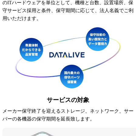
のITハードウェアを単位として、機種と台数、設置場所、保
IBM Lenovo 第三者保守
守サービス採用と条件、保守期間に応じて、法人名義でご利
EOSL/EOL検索
用いただけます。
EMC
Dell PowerEdge
HPEストレージ
HPEスイッチ
HPEサーバー
Oracleサーバー
Ciscoルータ
Cisco Catalyst
Ciscoワイヤレス
Ciscoファイアウォール
サービスの対象
Cisco UCSサーバー
Juniper EX・QFX
メーカー保守終了を迎えるストレージ、ネットワーク、サー
Juniper MX,ERXルータ
バーの各機器の保守期間を延長致します。
Juniper SRX・SSG
Allied Telesis、YAMAHA、Fortinet