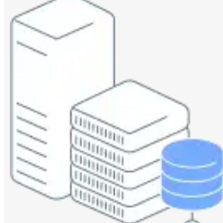
Fujitsu
IBM Lenovoサーバー
NEC
Hitachi
サービス
第三者保守
データセンター撤去/買取
データライブの強み
データライブの保守品質
国内最大の保守パーツ備蓄量
導入事例
セキュアIT機器適正処分(ITAD)
データライブの考えるセキュリティ
企業情報
会社概要
企業理念