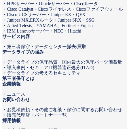
HPEサーバー
Oracleサーバー
Ciscoルータ
Cisco Catalyst
Ciscoワイヤレス
Ciscoファイアウォール
Cisco UCSサーバー
Juniper EX・QFX
Juniper MX,ERXルータ
Juniper SRX・SSG
Allied Telesis、YAMAHA、Fortinet
Fujitsu
IBM Lenovoサーバー
NEC
Hitachi
サービス内容
第三者保守
データセンター撤去/買取
データライブの強み
データライブの保守品質
国内最大の保守パーツ備蓄量
導入事例
セキュアIT機器適正処分(ITAD)
データライブの考えるセキュリティ
第三者保守とは
企業情報
ニュース
お問い合わせ
お見積依頼
その他ご相談・保守に関するお問い合わせ
販売代理店・パートナー一覧
採用情報