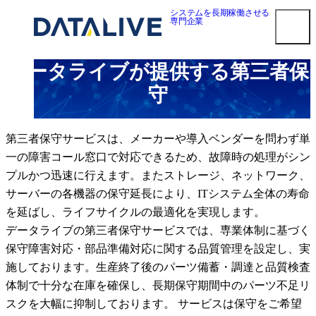
内
システムを長期稼働させる
専門企業
容
を
ス
データライブが提供する第三者保
キ
smart3pm ログイン
ッ
守
プ
対応メーカー
Dell EMC 第三者保守
第三者保守サービスは、メーカーや導入ベンダーを問わず単
HPE 第三者保守
一の障害コール窓口で対応できるため、故障時の処理がシン
NetApp 第三者保守
プルかつ迅速に行えます。またストレージ、ネットワーク、
Oracle第三者保守
サーバーの各機器の保守延長により、ITシステム全体の寿命
Cisco 第三者保守
を延ばし、ライフサイクルの最適化を実現します。
F5 BIG-IP 第三者保守
データライブの第三者保守サービスでは、専業体制に基づく
Brocade 第三者保守
保守障害対応・部品準備対応に関する品質管理を設定し、実
Juniper 第三者保守
施しております。生産終了後のパーツ備蓄・調達と品質検査
NEC 第三者保守
体制で十分な在庫を確保し、長期保守期間中のパーツ不足リ
Fujitsu 第三者保守
スクを大幅に抑制しております。 サービスは保守をご希望
Hitachi 第三者保守