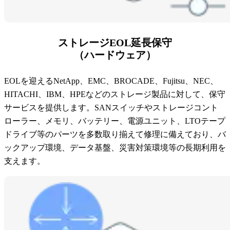
事業内容
ニュース
第三者保守という⾔葉について
ストレージEOL延長保守
代表メッセージ
（ハードウェア）
お問い合わせ
EOLを迎えるNetApp、EMC、BROCADE、Fujitsu、NEC、
その他ご相談
HITACHI、IBM、HPEなどのストレージ製品に対して、保守
新卒採用
サービスを提供します。SANスイッチやストレージコント
キャリア採用
ローラー、メモリ、バッテリー、電源ユニット、LTOテープ
ドライブ等のパーツを多数取り揃えて修理に備えており、バ
ックアップ環境、データ基盤、災害対策環境等の長期利用を
支えます。