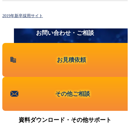
IBM Lenovo 第三者保守
EOSL/EOL検索
2019年新卒採用サイト
プレスリリース 一覧
EMC
お問い合わせ・ご相談
Dell PowerEdge
HPEストレージ
HPEスイッチ
HPEサーバー
お見積依頼
Oracleサーバー
Ciscoルータ
Cisco Catalyst
Ciscoワイヤレス
Ciscoファイアウォール
その他ご相談
Cisco UCSサーバー
Juniper EX・QFX
Juniper MX,ERXルータ
資料ダウンロード・その他サポート
Juniper SRX・SSG
Allied Telesis、YAMAHA、Fortinet