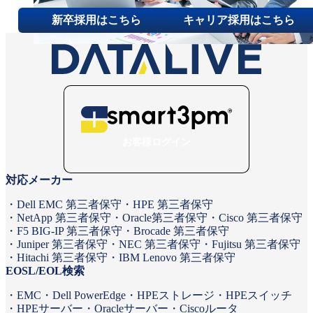
事業内容
新卒採用はこちら
キャリア採用はこちら
ニュース
第三者保守という⾔葉について
代表メッセージ
お問い合わせ
その他ご相談
新卒採用
お客様ログイン
キャリア採用
対応メーカー
Dell EMC 第三者保守
HPE 第三者保守
NetApp 第三者保守
Oracle第三者保守
Cisco 第三者保守
F5 BIG-IP 第三者保守
Brocade 第三者保守
Juniper 第三者保守
NEC 第三者保守
Fujitsu 第三者保守
Hitachi 第三者保守
IBM Lenovo 第三者保守
EOSL/EOL検索
EMC
Dell PowerEdge
HPEストレージ
HPEスイッチ
HPEサーバー
Oracleサーバー
Ciscoルータ