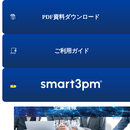
Fujitsu
IBM Lenovoサーバー
PDF資料ダウンロード
NEC
Hitachi
サービス
第三者保守
ご利用ガイド
データセンター撤去/買取
データライブの強み
データライブの保守品質
国内最大の保守パーツ備蓄量
導入事例
セキュアIT機器適正処分(ITAD)
データライブの考えるセキュリティ
企業情報
企業情報
会社概要
採用情報
企業理念