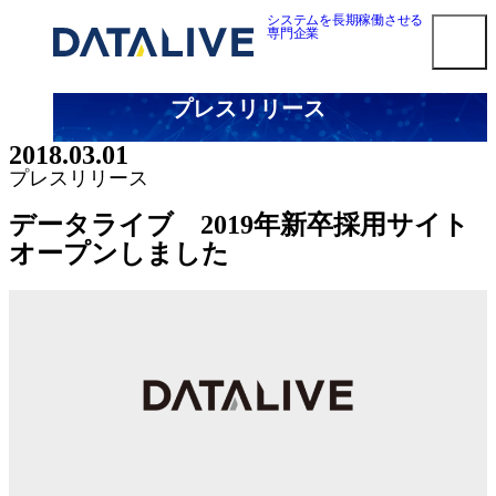
内
システムを長期稼働させる
専門企業
容
を
ス
プレスリリース
キ
smart3pm ログイン
ッ
2018.03.01
プ
対応メーカー
プレスリリース
Dell EMC 第三者保守
データライブ 2019年新卒採用サイト
HPE 第三者保守
オープンしました
NetApp 第三者保守
Oracle第三者保守
Cisco 第三者保守
F5 BIG-IP 第三者保守
Brocade 第三者保守
Juniper 第三者保守
NEC 第三者保守
Fujitsu 第三者保守
Hitachi 第三者保守