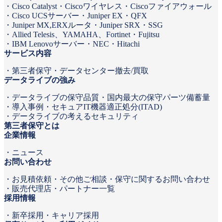
Cisco Catalyst
Ciscoワイヤレス
Ciscoファイアウォール
Cisco UCSサーバー
Juniper EX・QFX
Juniper MX,ERXルータ
Juniper SRX・SSG
Allied Telesis、YAMAHA、Fortinet
Fujitsu
IBM Lenovoサーバー
NEC
Hitachi
サービス内容
第三者保守
データセンター撤去/買取
データライブの強み
データライブの保守品質
国内最大の保守パーツ備蓄量
導入事例
セキュアIT機器適正処分(ITAD)
データライブの考えるセキュリティ
第三者保守とは
企業情報
ニュース
お問い合わせ
お見積依頼
その他ご相談・保守に関するお問い合わせ
販売代理店・パートナー一覧
採用情報
新卒採用
キャリア採用