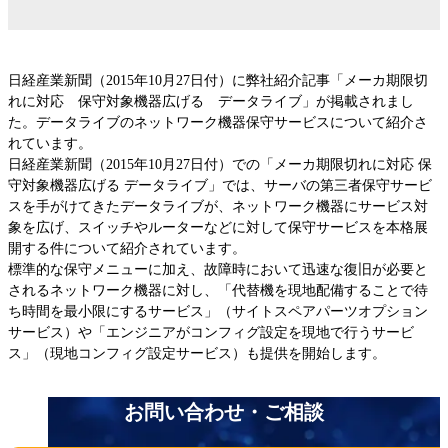
IBM Lenovo 第三者保守
EOSL/EOL検索
日経産業新聞（2015年10月27日付）に弊社紹介記事「メーカ期限切
EMC
れに対応 保守対象機器広げる データライブ」が掲載されまし
Dell PowerEdge
た。データライブのネットワーク機器保守サービスについて紹介さ
HPEストレージ
れています。
HPEスイッチ
日経産業新聞（2015年10月27日付）での「メーカ期限切れに対応 保
守対象機器広げる データライブ」では、サーバの第三者保守サービ
HPEサーバー
スを手がけてきたデータライブが、ネットワーク機器にサービス対
Oracleサーバー
象を広げ、スイッチやルーターなどに対して保守サービスを本格展
Ciscoルータ
開する件について紹介されています。
Cisco Catalyst
標準的な保守メニューに加え、故障時において迅速な復旧が必要と
Ciscoワイヤレス
されるネットワーク機器に対し、「代替機を現地配備することで待
Ciscoファイアウォール
ち時間を最小限にするサービス」（サイトスペアパーツオプション
サービス）や「エンジニアがコンフィグ設定を現地で行うサービ
Cisco UCSサーバー
ス」（現地コンフィグ設定サービス）も提供を開始します。
Juniper EX・QFX
お知らせ 一覧
Juniper MX,ERXルータ
お問い合わせ・ご相談
Juniper SRX・SSG
Allied Telesis、YAMAHA、Fortinet