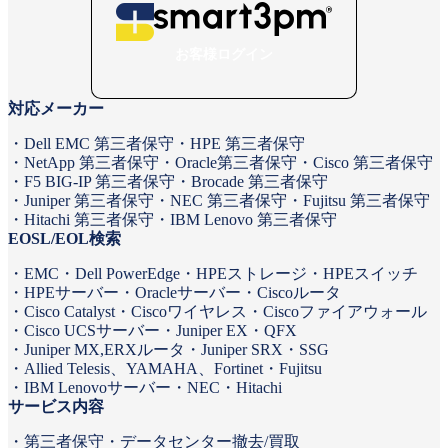
お客様ログイン
対応メーカー
Dell EMC 第三者保守
HPE 第三者保守
NetApp 第三者保守
Oracle第三者保守
Cisco 第三者保守
F5 BIG-IP 第三者保守
Brocade 第三者保守
Juniper 第三者保守
NEC 第三者保守
Fujitsu 第三者保守
Hitachi 第三者保守
IBM Lenovo 第三者保守
EOSL/EOL検索
EMC
Dell PowerEdge
HPEストレージ
HPEスイッチ
HPEサーバー
Oracleサーバー
Ciscoルータ
Cisco Catalyst
Ciscoワイヤレス
Ciscoファイアウォール
Cisco UCSサーバー
Juniper EX・QFX
Juniper MX,ERXルータ
Juniper SRX・SSG
Allied Telesis、YAMAHA、Fortinet
Fujitsu
IBM Lenovoサーバー
NEC
Hitachi
サービス内容
第三者保守
データセンター撤去/買取