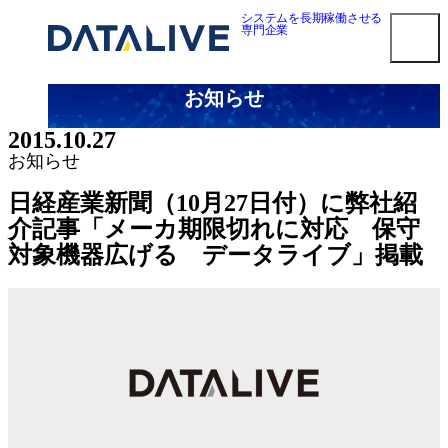
内
システムを長期稼働させる
専門企業
容
を
ス
お知らせ
キ
smart3pm ログイン
ッ
2015.10.27
プ
対応メーカー
お知らせ
Dell EMC 第三者保守
​日経産業新聞（10月27日付）に弊社紹
HPE 第三者保守
介記事「メーカ期限切れに対応 保守
NetApp 第三者保守
対象機器広げる データライブ」掲載
Oracle第三者保守
Cisco 第三者保守
F5 BIG-IP 第三者保守
Brocade 第三者保守
Juniper 第三者保守
NEC 第三者保守
Fujitsu 第三者保守
Hitachi 第三者保守