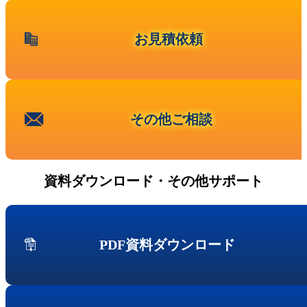
Fujitsu
IBM Lenovoサーバー
お見積依頼
NEC
Hitachi
サービス
第三者保守
その他ご相談
データセンター撤去/買取
データライブの強み
データライブの保守品質
資料ダウンロード・その他サポート
国内最大の保守パーツ備蓄量
導入事例
セキュアIT機器適正処分(ITAD)
データライブの考えるセキュリティ
PDF資料ダウンロード
企業情報
会社概要
企業理念