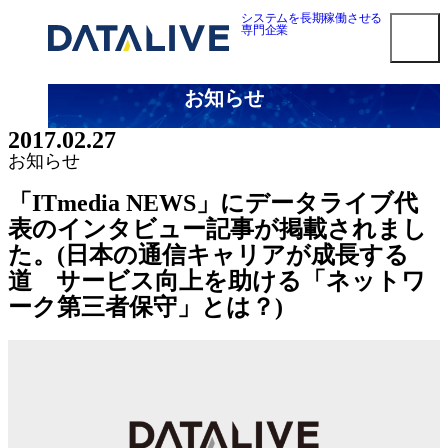
内
システムを長期稼働させる
専門企業
容
を
ス
お知らせ
キ
smart3pm ログイン
ッ
2017.02.27
プ
対応メーカー
お知らせ
Dell EMC 第三者保守
「ITmedia NEWS」にデータライブ代
HPE 第三者保守
表のインタビュー記事が掲載されまし
NetApp 第三者保守
た。(日本の通信キャリアが成長する
Oracle第三者保守
道 サービス向上を助ける「ネットワ
Cisco 第三者保守
ーク第三者保守」とは？)
F5 BIG-IP 第三者保守
Brocade 第三者保守
Juniper 第三者保守
NEC 第三者保守
Fujitsu 第三者保守
Hitachi 第三者保守