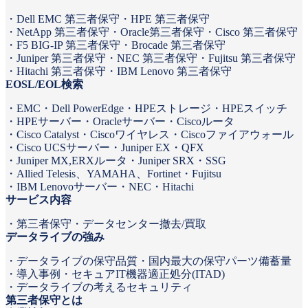
Dell EMC 第三者保守
HPE 第三者保守
NetApp 第三者保守
Oracle第三者保守
Cisco 第三者保守
F5 BIG-IP 第三者保守
Brocade 第三者保守
Juniper 第三者保守
NEC 第三者保守
Fujitsu 第三者保守
Hitachi 第三者保守
IBM Lenovo 第三者保守
EOSL/EOL検索
EMC
Dell PowerEdge
HPEストレージ
HPEスイッチ
HPEサーバー
Oracleサーバー
Ciscoルータ
Cisco Catalyst
Ciscoワイヤレス
Ciscoファイアウォール
Cisco UCSサーバー
Juniper EX・QFX
Juniper MX,ERXルータ
Juniper SRX・SSG
Allied Telesis、YAMAHA、Fortinet
Fujitsu
IBM Lenovoサーバー
NEC
Hitachi
サービス内容
第三者保守
データセンター撤去/買取
データライブの強み
データライブの保守品質
国内最大の保守パーツ備蓄量
導入事例
セキュアIT機器適正処分(ITAD)
データライブの考えるセキュリティ
第三者保守とは