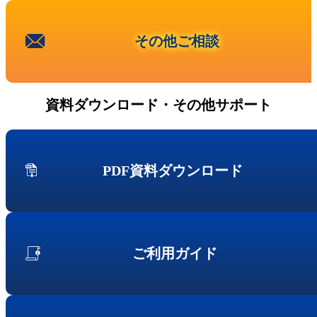
Fujitsu
IBM Lenovoサーバー
その他ご相談
NEC
Hitachi
サービス
資料ダウンロード・その他サポート
第三者保守
データセンター撤去/買取
データライブの強み
PDF資料ダウンロード
データライブの保守品質
国内最大の保守パーツ備蓄量
導入事例
セキュアIT機器適正処分(ITAD)
データライブの考えるセキュリティ
ご利用ガイド
企業情報
会社概要
企業理念