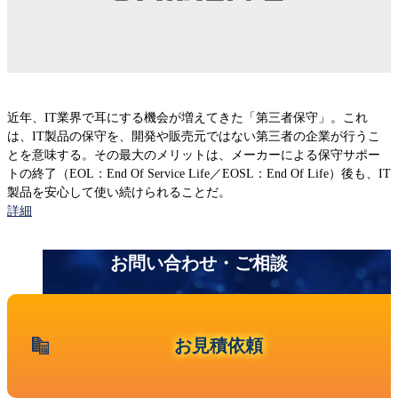
IBM Lenovo 第三者保守
EOSL/EOL検索
EMC
Dell PowerEdge
近年、IT業界で耳にする機会が増えてきた「第三者保守」。これ
HPEストレージ
は、IT製品の保守を、開発や販売元ではない第三者の企業が行うこ
HPEスイッチ
とを意味する。その最大のメリットは、メーカーによる保守サポー
HPEサーバー
トの終了（EOL：End Of Service Life／EOSL：End Of Life）後も、IT
Oracleサーバー
製品を安心して使い続けられることだ。
Ciscoルータ
詳細
お知らせ 一覧
Cisco Catalyst
Ciscoワイヤレス
お問い合わせ・ご相談
Ciscoファイアウォール
Cisco UCSサーバー
Juniper EX・QFX
お見積依頼
Juniper MX,ERXルータ
Juniper SRX・SSG
Allied Telesis、YAMAHA、Fortinet