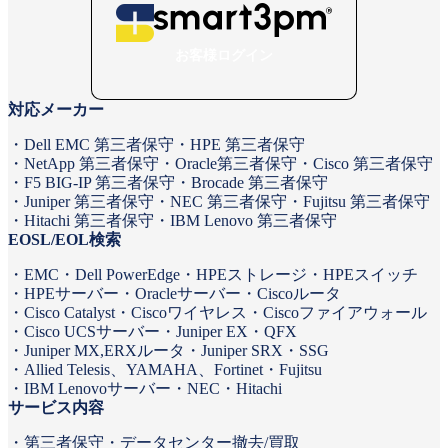
お客様ログイン
対応メーカー
Dell EMC 第三者保守
HPE 第三者保守
NetApp 第三者保守
Oracle第三者保守
Cisco 第三者保守
F5 BIG-IP 第三者保守
Brocade 第三者保守
Juniper 第三者保守
NEC 第三者保守
Fujitsu 第三者保守
Hitachi 第三者保守
IBM Lenovo 第三者保守
EOSL/EOL検索
EMC
Dell PowerEdge
HPEストレージ
HPEスイッチ
HPEサーバー
Oracleサーバー
Ciscoルータ
Cisco Catalyst
Ciscoワイヤレス
Ciscoファイアウォール
Cisco UCSサーバー
Juniper EX・QFX
Juniper MX,ERXルータ
Juniper SRX・SSG
Allied Telesis、YAMAHA、Fortinet
Fujitsu
IBM Lenovoサーバー
NEC
Hitachi
サービス内容
第三者保守
データセンター撤去/買取