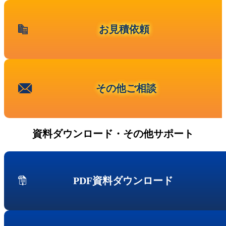
Fujitsu
IBM Lenovoサーバー
お見積依頼
NEC
Hitachi
サービス
第三者保守
その他ご相談
データセンター撤去/買取
データライブの強み
データライブの保守品質
資料ダウンロード・その他サポート
国内最大の保守パーツ備蓄量
導入事例
セキュアIT機器適正処分(ITAD)
データライブの考えるセキュリティ
PDF資料ダウンロード
企業情報
会社概要
企業理念