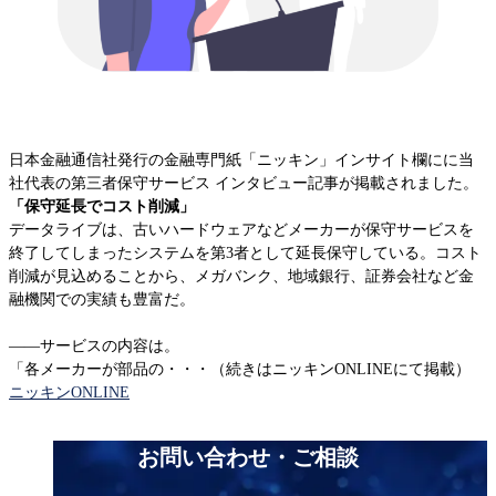
IBM Lenovo 第三者保守
EOSL/EOL検索
EMC
Dell PowerEdge
HPEストレージ
日本金融通信社発行の金融専門紙「ニッキン」インサイト欄にに当
HPEスイッチ
社代表の第三者保守サービス インタビュー記事が掲載されました。
HPEサーバー
「保守延長でコスト削減」
データライブは、古いハードウェアなどメーカーが保守サービスを
Oracleサーバー
終了してしまったシステムを第3者として延長保守している。コスト
Ciscoルータ
削減が見込めることから、メガバンク、地域銀行、証券会社など金
Cisco Catalyst
融機関での実績も豊富だ。
Ciscoワイヤレス
Ciscoファイアウォール
――サービスの内容は。
「各メーカーが部品の・・・（続きはニッキンONLINEにて掲載）
Cisco UCSサーバー
ニッキンONLINE
Juniper EX・QFX
お知らせ 一覧
Juniper MX,ERXルータ
お問い合わせ・ご相談
Juniper SRX・SSG
Allied Telesis、YAMAHA、Fortinet