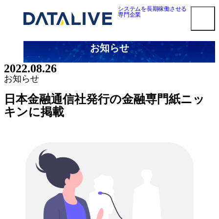
内
システムを長期稼働させる
専門企業
容
を
ス
お知らせ
キ
smart3pm ログイン
ッ
2022.08.26
プ
対応メーカー
お知らせ
Dell EMC 第三者保守
日本金融通信社発行の金融専門紙ニッ
HPE 第三者保守
キンに掲載
NetApp 第三者保守
Oracle第三者保守
Cisco 第三者保守
F5 BIG-IP 第三者保守
Brocade 第三者保守
Juniper 第三者保守
NEC 第三者保守
Fujitsu 第三者保守
Hitachi 第三者保守