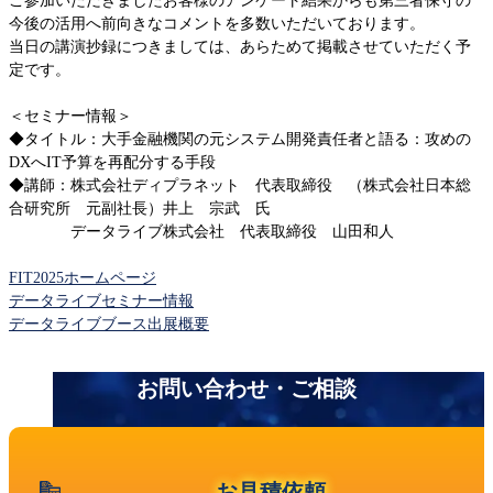
ご参加いただきましたお客様のアンケート結果からも第三者保守の
Fujitsu
今後の活用へ前向きなコメントを多数いただいております。
IBM Lenovoサーバー
当日の講演抄録につきましては、あらためて掲載させていただく予
NEC
定です。
Hitachi
＜セミナー情報＞
サービス
◆タイトル：大手金融機関の元システム開発責任者と語る：攻めの
DXへIT予算を再配分する手段
第三者保守
◆講師：株式会社ディプラネット 代表取締役 （株式会社日本総
データセンター撤去/買取
合研究所 元副社長）井上 宗武 氏
データライブの強み
データライブ株式会社 代表取締役 山田和人
データライブの保守品質
FIT2025ホームページ
国内最大の保守パーツ備蓄量
データライブセミナー情報
データライブブース出展概要
導入事例
お知らせ 一覧
セキュアIT機器適正処分(ITAD)
データライブの考えるセキュリティ
お問い合わせ・ご相談
企業情報
会社概要
企業理念
お見積依頼