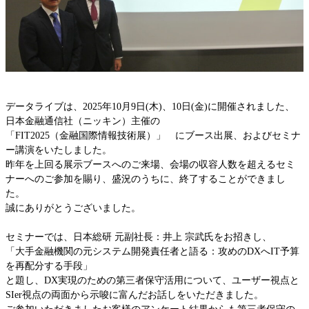
IBM Lenovo 第三者保守
EOSL/EOL検索
EMC
Dell PowerEdge
HPEストレージ
データライブは、2025年10月9日(木)、10日(金)に開催されました、
HPEスイッチ
日本金融通信社（ニッキン）主催の
HPEサーバー
「FIT2025（金融国際情報技術展）」 にブース出展、およびセミナ
Oracleサーバー
ー講演をいたしました。
Ciscoルータ
昨年を上回る展示ブースへのご来場、会場の収容人数を超えるセミ
ナーへのご参加を賜り、盛況のうちに、終了することができまし
Cisco Catalyst
た。
Ciscoワイヤレス
誠にありがとうございました。
Ciscoファイアウォール
Cisco UCSサーバー
セミナーでは、日本総研 元副社長：井上 宗武氏をお招きし、
Juniper EX・QFX
「大手金融機関の元システム開発責任者と語る：攻めのDXへIT予算
を再配分する手段」
Juniper MX,ERXルータ
と題し、DX実現のための第三者保守活用について、ユーザー視点と
Juniper SRX・SSG
SIer視点の両面から示唆に富んだお話しをいただきました。
Allied Telesis、YAMAHA、Fortinet