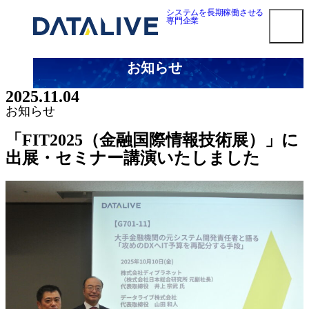
内
システムを長期稼働させる
専門企業
容
を
ス
お知らせ
キ
smart3pm ログイン
ッ
2025.11.04
プ
対応メーカー
お知らせ
Dell EMC 第三者保守
「FIT2025（金融国際情報技術展）」に
HPE 第三者保守
出展・セミナー講演いたしました
NetApp 第三者保守
Oracle第三者保守
Cisco 第三者保守
F5 BIG-IP 第三者保守
Brocade 第三者保守
Juniper 第三者保守
NEC 第三者保守
Fujitsu 第三者保守
Hitachi 第三者保守