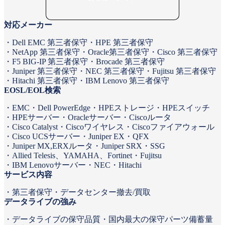
対応メーカー
Dell EMC 第三者保守
HPE 第三者保守
NetApp 第三者保守
Oracle第三者保守
Cisco 第三者保守
F5 BIG-IP 第三者保守
Brocade 第三者保守
Juniper 第三者保守
NEC 第三者保守
Fujitsu 第三者保守
Hitachi 第三者保守
IBM Lenovo 第三者保守
EOSL/EOL検索
EMC
Dell PowerEdge
HPEストレージ
HPEスイッチ
HPEサーバー
Oracleサーバー
Ciscoルータ
Cisco Catalyst
Ciscoワイヤレス
Ciscoファイアウォール
Cisco UCSサーバー
Juniper EX・QFX
Juniper MX,ERXルータ
Juniper SRX・SSG
Allied Telesis、YAMAHA、Fortinet
Fujitsu
IBM Lenovoサーバー
NEC
Hitachi
サービス内容
第三者保守
データセンター撤去/買取
データライブの強み
データライブの保守品質
国内最大の保守パーツ備蓄量