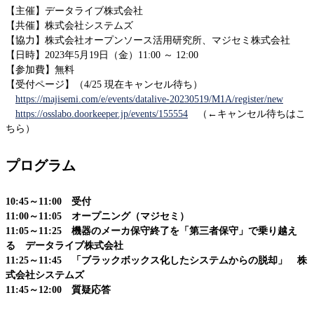
【主催】データライブ株式会社
事業内容
【共催】株式会社システムズ
ニュース
【協力】株式会社オープンソース活用研究所、マジセミ株式会社
第三者保守という⾔葉について
【日時】2023年5月19日（金）11:00 ～ 12:00
代表メッセージ
【参加費】無料
お問い合わせ
【受付ページ】（4/25 現在キャンセル待ち）
https://majisemi.com/e/events/datalive-20230519/M1A/register/new
その他ご相談
https://osslabo.doorkeeper.jp/events/155554
（←キャンセル待ちはこ
ちら）
新卒採用
キャリア採用
プログラム
10:45～11:00 受付
11:00～11:05 オープニング（マジセミ）
11:05～11:25 機器のメーカ保守終了を「第三者保守」で乗り越え
る データライブ株式会社
11:25～11:45 「ブラックボックス化したシステムからの脱却」 株
式会社システムズ
11:45～12:00 質疑応答