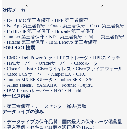
対応メーカー
Dell EMC 第三者保守
HPE 第三者保守
NetApp 第三者保守
Oracle第三者保守
Cisco 第三者保守
F5 BIG-IP 第三者保守
Brocade 第三者保守
Juniper 第三者保守
NEC 第三者保守
Fujitsu 第三者保守
Hitachi 第三者保守
IBM Lenovo 第三者保守
EOSL/EOL検索
EMC
Dell PowerEdge
HPEストレージ
HPEスイッチ
HPEサーバー
Oracleサーバー
Ciscoルータ
Cisco Catalyst
Ciscoワイヤレス
Ciscoファイアウォール
Cisco UCSサーバー
Juniper EX・QFX
Juniper MX,ERXルータ
Juniper SRX・SSG
Allied Telesis、YAMAHA、Fortinet
Fujitsu
IBM Lenovoサーバー
NEC
Hitachi
サービス内容
第三者保守
データセンター撤去/買取
データライブの強み
データライブの保守品質
国内最大の保守パーツ備蓄量
導入事例
セキュアIT機器適正処分(ITAD)