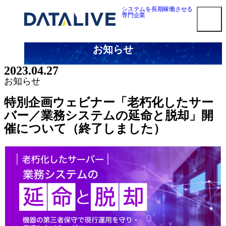
内
システムを長期稼働させる
専門企業
容
を
ス
お知らせ
キ
smart3pm ログイン
ッ
2023.04.27
プ
対応メーカー
お知らせ
Dell EMC 第三者保守
特別企画ウェビナー「老朽化したサー
HPE 第三者保守
バー／業務システムの延命と脱却」開
NetApp 第三者保守
催について（終了しました）
Oracle第三者保守
Cisco 第三者保守
F5 BIG-IP 第三者保守
Brocade 第三者保守
Juniper 第三者保守
NEC 第三者保守
Fujitsu 第三者保守
Hitachi 第三者保守