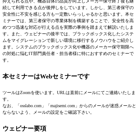
抑えられる点や、機器自体の品質が向上しメーカー保守終了後も継
Fujitsu
続して利用できる点が後押しをしています。しかし、第三者保守の
IBM Lenovoサーバー
安全性に不安を感じる方も一定数いらっしゃるかと思います。本セ
NEC
ミナーでは、第三者保守の専業体制を構築することで、安全性を高
めつつ迅速な対応が行える点を実際の事例を踏まえて解説いたしま
Hitachi
す。また、ウェビナーの後半では、ブラックボックス化したシステ
サービス
ムをマイグレーションで新しい環境に移行するノウハウをご紹介し
ます。システムのブラックボックス化や機器のメーカー保守期限へ
第三者保守
の対処に悩むIT部門責任者・担当者様に特におすすめのセミナーで
データセンター撤去/買取
す。
データライブの強み
本セミナーはWebセミナーです
データライブの保守品質
国内最大の保守パーツ備蓄量
ツールはZoomを使います。URLは直前にメールにてご連絡いたしま
導入事例
す。
セキュアIT機器適正処分(ITAD)
なお、「osslabo.com」「majisemi.com」からのメールが迷惑メールと
データライブの考えるセキュリティ
ならないよう、メールの設定をご確認下さい。
企業情報
ウェビナー要項
会社概要
企業理念