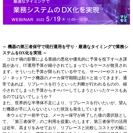
IBM Lenovo 第三者保守
EOSL/EOL検索
EMC
Dell PowerEdge
HPEストレージ
～ 機器の第三者保守で現行運用を守り・最適なタイミングで業務シ
HPEスイッチ
ステムをDX化を実現 ～
HPEサーバー
コロナ禍の影響による業績の悪化や優先的に予算を投下すべき課
Oracleサーバー
題があり、IT運用予算が縮小されてしまっているケースが散見され
Ciscoルータ
ます。そういった予算が限られている中でも、サーバーやストレー
Cisco Catalyst
ジ・ネットワーク機器のメーカ保守期限は刻々と迫ってきます。通
常であれば、リプレースを行うといった判断が行われるものの、縮
Ciscoワイヤレス
小されてしまった予算からオーバーしてしまうといったケースもあ
Ciscoファイアウォール
るのではないでしょうか？
Cisco UCSサーバー
また、世界的な半導体不足により、リプレースを行いたいが、望ん
Juniper EX・QFX
だ機器が手に入らないといった状況も発生しています。
Juniper MX,ERXルータ
本ウェビナー前半では、メーカー保守が終了した後の選択肢とし
て、「第三者保守」のご利用を提案いたします。第三者保守の活用
Juniper SRX・SSG
は近年、高まりをみせており、リプレースと比較しコストが大幅に
Allied Telesis、YAMAHA、Fortinet