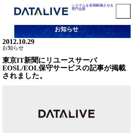
内
システムを長期稼働させる
専門企業
容
を
ス
お知らせ
キ
smart3pm ログイン
ッ
2012.10.29
プ
対応メーカー
お知らせ
Dell EMC 第三者保守
東京IT新聞にリユースサーバ
HPE 第三者保守
EOSL/EOL保守サービスの記事が掲載
NetApp 第三者保守
されました。
Oracle第三者保守
Cisco 第三者保守
F5 BIG-IP 第三者保守
Brocade 第三者保守
Juniper 第三者保守
NEC 第三者保守
Fujitsu 第三者保守
Hitachi 第三者保守