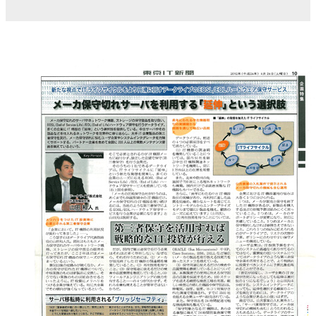
IBM Lenovo 第三者保守
EOSL/EOL検索
EMC
Dell PowerEdge
HPEストレージ
HPEスイッチ
HPEサーバー
Oracleサーバー
Ciscoルータ
Cisco Catalyst
Ciscoワイヤレス
Ciscoファイアウォール
Cisco UCSサーバー
Juniper EX・QFX
Juniper MX,ERXルータ
Juniper SRX・SSG
Allied Telesis、YAMAHA、Fortinet