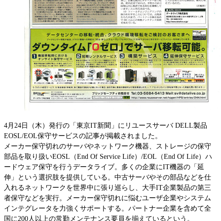
Fujitsu
IBM Lenovoサーバー
NEC
Hitachi
サービス
第三者保守
データセンター撤去/買取
データライブの強み
データライブの保守品質
4月24日（木）発行の「東京IT新聞」にリユースサーバ DELL製品
国内最大の保守パーツ備蓄量
EOSL/EOL保守サービスの記事が掲載されました。
メーカー保守切れのサーバやネットワーク機器、ストレージの保守
導入事例
部品を取り扱いEOSL（End Of Service Life）/EOL（End Of Life）ハ
セキュアIT機器適正処分(ITAD)
ードウェア保守を行うデータライブ。多くの企業にIT機器の「延
データライブの考えるセキュリティ
伸」という選択肢を提供している。中古サーバやその部品などを仕
企業情報
入れるネットワークを世界中に張り巡らし、大手IT企業製品の第三
者保守などを実行。メーカー保守切れに悩むユーザ企業やシステム
会社概要
インテグレータを力強くサポートする。パートナー企業を含めて全
企業理念
国に200人以上の常勤メンテナンス要員を揃えているという。