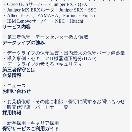
Cisco UCSサーバー
Juniper EX・QFX
Juniper MX,ERXルータ
Juniper SRX・SSG
Allied Telesis、YAMAHA、Fortinet
Fujitsu
IBM Lenovoサーバー
NEC
Hitachi
サービス内容
第三者保守
データセンター撤去/買取
データライブの強み
データライブの保守品質
国内最大の保守パーツ備蓄量
導入事例
セキュアIT機器適正処分(ITAD)
データライブの考えるセキュリティ
第三者保守とは
企業情報
ニュース
お問い合わせ
お見積依頼
その他ご相談・保守に関するお問い合わせ
販売代理店・パートナー一覧
採用情報
新卒採用
キャリア採用
保守サービスご利用ガイド