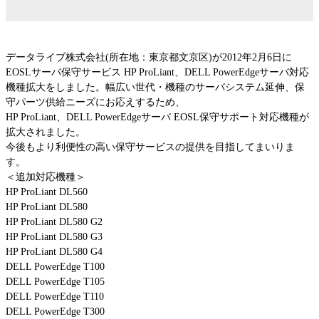
IBM Lenovo 第三者保守
EOSL/EOL検索
データライブ株式会社(所在地：東京都文京区)が2012年2月6日に
EMC
EOSLサーバ保守サービス HP ProLiant、DELL PowerEdgeサーバ対応
Dell PowerEdge
機種拡大をしました。幅広い世代・機種のサーバシステム延伸、保
HPEストレージ
守パーツ供給ニーズにお応えするため、
HPEスイッチ
HP ProLiant、DELL PowerEdgeサーバ EOSL保守サポート対応機種が
拡大されました。
HPEサーバー
今後もより利便性の高い保守サービスの提供を目指してまいりま
Oracleサーバー
す。
Ciscoルータ
＜追加対応機種＞
Cisco Catalyst
HP ProLiant DL560
Ciscoワイヤレス
HP ProLiant DL580
Ciscoファイアウォール
HP ProLiant DL580 G2
HP ProLiant DL580 G3
Cisco UCSサーバー
HP ProLiant DL580 G4
Juniper EX・QFX
DELL PowerEdge T100
Juniper MX,ERXルータ
DELL PowerEdge T105
Juniper SRX・SSG
DELL PowerEdge T110
Allied Telesis、YAMAHA、Fortinet
DELL PowerEdge T300