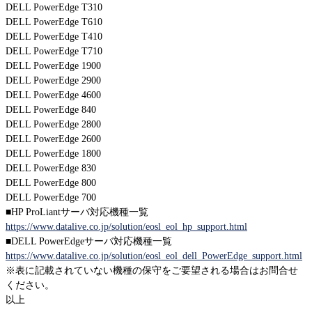
DELL PowerEdge T310
Fujitsu
DELL PowerEdge T610
IBM Lenovoサーバー
DELL PowerEdge T410
NEC
DELL PowerEdge T710
Hitachi
DELL PowerEdge 1900
サービス
DELL PowerEdge 2900
DELL PowerEdge 4600
第三者保守
DELL PowerEdge 840
DELL PowerEdge 2800
データセンター撤去/買取
DELL PowerEdge 2600
データライブの強み
DELL PowerEdge 1800
DELL PowerEdge 830
データライブの保守品質
DELL PowerEdge 800
国内最大の保守パーツ備蓄量
DELL PowerEdge 700
導入事例
■HP ProLiantサーバ対応機種一覧
セキュアIT機器適正処分(ITAD)
https://www.datalive.co.jp/solution/eosl_eol_hp_support.html
■DELL PowerEdgeサーバ対応機種一覧
データライブの考えるセキュリティ
https://www.datalive.co.jp/solution/eosl_eol_dell_PowerEdge_support.html
企業情報
※表に記載されていない機種の保守をご要望される場合はお問合せ
ください。
会社概要
以上
企業理念