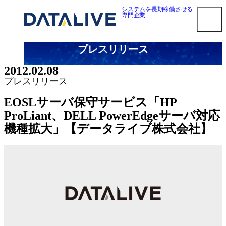
内
システムを長期稼働させる
専門企業
容
を
ス
プレスリリース
キ
smart3pm ログイン
ッ
2012.02.08
プ
対応メーカー
プレスリリース
Dell EMC 第三者保守
​EOSLサーバ保守サービス「HP
HPE 第三者保守
ProLiant、DELL PowerEdgeサーバ対応
NetApp 第三者保守
機種拡大」【データライブ株式会社】
Oracle第三者保守
Cisco 第三者保守
F5 BIG-IP 第三者保守
Brocade 第三者保守
Juniper 第三者保守
NEC 第三者保守
Fujitsu 第三者保守
Hitachi 第三者保守